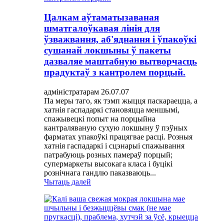
Цалкам аўтаматызаваная
шматгалоўкавая лінія для
ўзважвання, аб'яднання і ўпакоўкі
сушанай локшыны ў пакеты
дазваляе маштабную вытворчасць
прадуктаў з кантролем порцый.
адміністратарам 26.07.07
Па меры таго, як тэмп жыцця паскараецца, а
хатнія гаспадаркі становяцца меншымі,
спажывецкі попыт на порцыйна
кантраляваную сухую локшыну ў пэўных
фарматах упакоўкі працягвае расці. Розныя
хатнія гаспадаркі і сцэнарыі спажывання
патрабуюць розных памераў порцый;
супермаркеты высокага класа і буцікі
рознічнага гандлю паказваюць...
Чытаць далей