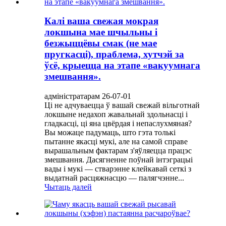
Калі ваша свежая мокрая
локшына мае шчыльны і
безжыццёвы смак (не мае
пругкасці), праблема, хутчэй за
ўсё, крыецца на этапе «вакуумнага
змешвання».
адміністратарам 26-07-01
Ці не адчуваецца ў вашай свежай вільготнай
локшыне недахоп жавальнай здольнасці і
гладкасці, ці яна цвёрдая і непаслухмяная?
Вы можаце падумаць, што гэта толькі
пытанне якасці мукі, але на самой справе
вырашальным фактарам з'яўляецца працэс
змешвання. Дасягненне поўнай інтэграцыі
вады і мукі — стварэнне клейкавай сеткі з
выдатнай расцяжнасцю — палягчэнне...
Чытаць далей