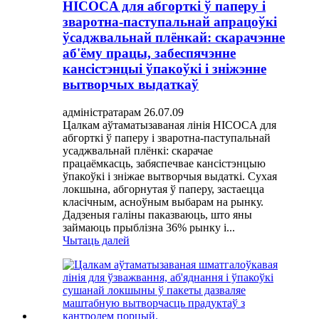
HICOCA для абгорткі ў паперу і
зваротна-паступальнай апрацоўкі
ўсаджвальнай плёнкай: скарачэнне
аб'ёму працы, забеспячэнне
кансістэнцыі ўпакоўкі і зніжэнне
вытворчых выдаткаў
адміністратарам 26.07.09
Цалкам аўтаматызаваная лінія HICOCA для
абгорткі ў паперу і зваротна-паступальнай
усаджвальнай плёнкі: скарачае
працаёмкасць, забяспечвае кансістэнцыю
ўпакоўкі і зніжае вытворчыя выдаткі. Сухая
локшына, абгорнутая ў паперу, застаецца
класічным, асноўным выбарам на рынку.
Дадзеныя галіны паказваюць, што яны
займаюць прыблізна 36% рынку і...
Чытаць далей