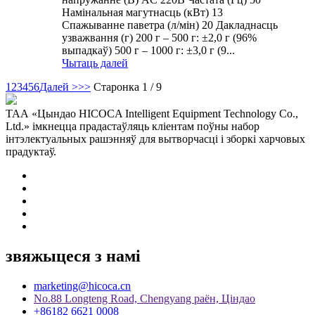
Намінальная магутнасць (кВт) 13
Спажыванне паветра (л/мін) 20 Дакладнасць
узважвання (г) 200 г – 500 г: ±2,0 г (96%
выпадкаў) 500 г – 1000 г: ±3,0 г (9...
Чытаць далей
1
2
3
4
5
6
Далей >
>>
Старонка 1 / 9
ТАА «Цындао HICOCA Intelligent Equipment Technology Co.,
Ltd.» імкнецца прадастаўляць кліентам поўны набор
інтэлектуальных рашэнняў для вытворчасці і зборкі харчовых
прадуктаў.
звяжыцеся з намі
marketing@hicoca.cn
No.88 Longteng Road, Chengyang раён, Ціндао
+86182 6621 0008