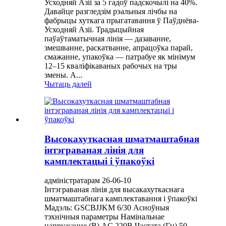
Усходняй Азіі за 5 гадоў падскочылі на 40%.
Давайце разгледзім рэальныя лічбы на
фабрыцы хуткага прыгатавання ў Паўднёва-
Усходняй Азіі. Традыцыйная
паўаўтаматычная лінія — дазаванне,
змешванне, раскатванне, апрацоўка парай,
смажанне, упакоўка — патрабуе як мінімум
12–15 кваліфікаваных рабочых на тры
змены. А...
Чытаць далей
Высокахуткасная шматмаштабная
інтэграваная лінія для
камплектацыі і ўпакоўкі
адміністратарам 26-06-10
Інтэграваная лінія для высакахуткаснага
шматмаштабнага камплектавання і ўпакоўкі
Мадэль: GSCBJJKM 6/30 Асноўныя
тэхнічныя параметры Намінальнае
напружанне (В) AC 220В Частата (Гц) 50