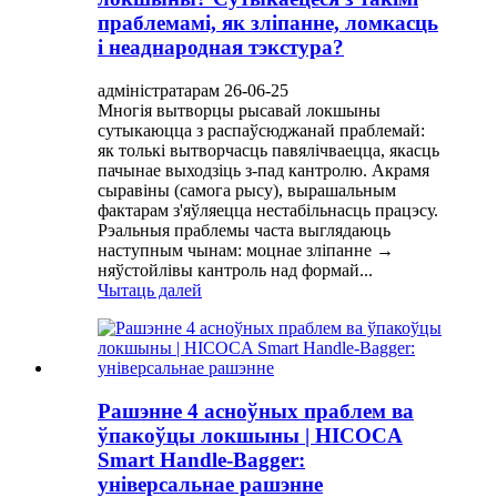
праблемамі, як зліпанне, ломкасць
і неаднародная тэкстура?
адміністратарам 26-06-25
Многія вытворцы рысавай локшыны
сутыкаюцца з распаўсюджанай праблемай:
як толькі вытворчасць павялічваецца, якасць
пачынае выходзіць з-пад кантролю. Акрамя
сыравіны (самога рысу), вырашальным
фактарам з'яўляецца нестабільнасць працэсу.
Рэальныя праблемы часта выглядаюць
наступным чынам: моцнае зліпанне →
няўстойлівы кантроль над формай...
Чытаць далей
Рашэнне 4 асноўных праблем ва
ўпакоўцы локшыны | HICOCA
Smart Handle-Bagger:
універсальнае рашэнне