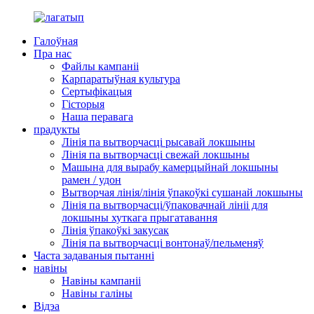
Галоўная
Пра нас
Файлы кампаніі
Карпаратыўная культура
Сертыфікацыя
Гісторыя
Наша перавага
прадукты
Лінія па вытворчасці рысавай локшыны
Лінія па вытворчасці свежай локшыны
Машына для вырабу камерцыйнай локшыны
рамен / удон
Вытворчая лінія/лінія ўпакоўкі сушанай локшыны
Лінія па вытворчасці/ўпаковачнай лініі для
локшыны хуткага прыгатавання
Лінія ўпакоўкі закусак
Лінія па вытворчасці вонтонаў/пельменяў
Часта задаваныя пытанні
навіны
Навіны кампаніі
Навіны галіны
Відэа