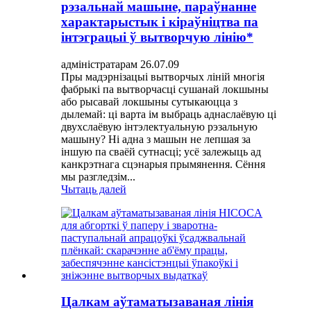
рэзальнай машыне, параўнанне
характарыстык і кіраўніцтва па
інтэграцыі ў вытворчую лінію*
адміністратарам 26.07.09
Пры мадэрнізацыі вытворчых ліній многія
фабрыкі па вытворчасці сушанай локшыны
або рысавай локшыны сутыкаюцца з
дылемай: ці варта ім выбраць аднаслаёвую ці
двухслаёвую інтэлектуальную рэзальную
машыну? Ні адна з машын не лепшая за
іншую па сваёй сутнасці; усё залежыць ад
канкрэтнага сцэнарыя прымянення. Сёння
мы разгледзім...
Чытаць далей
Цалкам аўтаматызаваная лінія