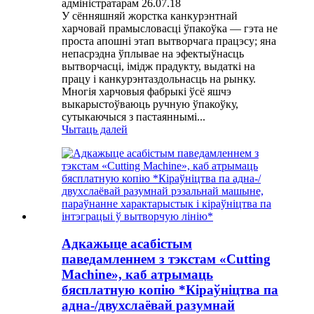
адміністратарам 26.07.18
У сённяшняй жорстка канкурэнтнай
харчовай прамысловасці ўпакоўка — гэта не
проста апошні этап вытворчага працэсу; яна
непасрэдна ўплывае на эфектыўнасць
вытворчасці, імідж прадукту, выдаткі на
працу і канкурэнтаздольнасць на рынку.
Многія харчовыя фабрыкі ўсё яшчэ
выкарыстоўваюць ручную ўпакоўку,
сутыкаючыся з пастаяннымі...
Чытаць далей
Адкажыце асабістым
паведамленнем з тэкстам «Cutting
Machine», каб атрымаць
бясплатную копію *Кіраўніцтва па
адна-/двухслаёвай разумнай