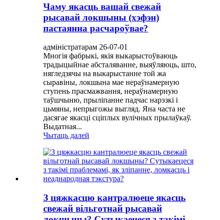
Чаму якасць вашай свежай
рысавай локшыны (хэфэн)
пастаянна расчароўвае?
адміністратарам 26-07-01
Многія фабрыкі, якія выкарыстоўваюць
традыцыйнае абсталяванне, выяўляюць, што,
нягледзячы на ​​выкарыстанне той жа
сыравіны, локшына мае нераўнамерную
ступень прасмажвання, нераўнамерную
таўшчыню, прыліпанне падчас нарэзкі і
цьмяны, непрыгожы выгляд. Яна часта не
дасягае якасці сціплых вулічных прылаўкаў.
Выдатная...
Чытаць далей
З цяжкасцю кантралюеце якасць
свежай вільготнай рысавай
локшыны? Сутыкаецеся з такімі