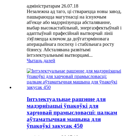
адміністратарам 26.07.18
Незалежна ад таго, ці ствараецца новы завод,
пашыраюцца магутнасці на існуючым
аб'екце або мадэрнізуецца абсталяванне,
выбар высокастабільнай, энергаэфектыўнай і
адаптыўнай прафесійнай вытворчай лініі
з'яўляецца ключом да доўгатэрміновага
аперацыйнага поспеху і стабільнага росту
бізнесу. Абсталявана развітымі
інтэлектуальнымі вытворцамі...
Чытаць далей
Інтэлектуальнае рашэнне для
мадэрнізацыі ўпакоўкі для
харчовай прамысловасці: цалкам
аўтаматычная машына для
ўпакоўкі закусак 450