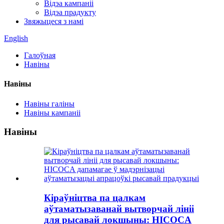
Відэа кампаніі
Відэа прадукту
Звяжыцеся з намі
English
Галоўная
Навіны
Навіны
Навіны галіны
Навіны кампаніі
Навіны
Кіраўніцтва па цалкам
аўтаматызаванай вытворчай лініі
для рысавай локшыны: HICOCA