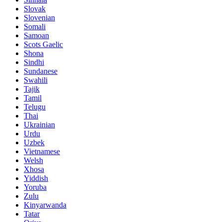
Slovak
Slovenian
Somali
Samoan
Scots Gaelic
Shona
Sindhi
Sundanese
Swahili
Tajik
Tamil
Telugu
Thai
Ukrainian
Urdu
Uzbek
Vietnamese
Welsh
Xhosa
Yiddish
Yoruba
Zulu
Kinyarwanda
Tatar