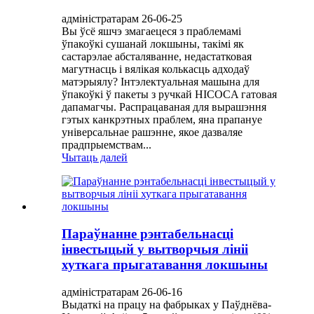
адміністратарам 26-06-25
Вы ўсё яшчэ змагаецеся з праблемамі
ўпакоўкі сушанай локшыны, такімі як
састарэлае абсталяванне, недастатковая
магутнасць і вялікая колькасць адходаў
матэрыялу? Інтэлектуальная машына для
ўпакоўкі ў пакеты з ручкай HICOCA гатовая
дапамагчы. Распрацаваная для вырашэння
гэтых канкрэтных праблем, яна прапануе
універсальнае рашэнне, якое дазваляе
прадпрыемствам...
Чытаць далей
Параўнанне рэнтабельнасці
інвестыцый у вытворчыя лініі
хуткага прыгатавання локшыны
адміністратарам 26-06-16
Выдаткі на працу на фабрыках у Паўднёва-