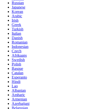
Russian
Japanese
Korean
Arabic
Irish
Greek
Turkish
Italian
Danish
Romanian
Indonesian
Czech
Afrikaans
Swedish
Polish
Basque
Catalan
Esperanto
Hindi
Lao
Albanian
Amharic
Armenian
Azerbaijani
Belarusian