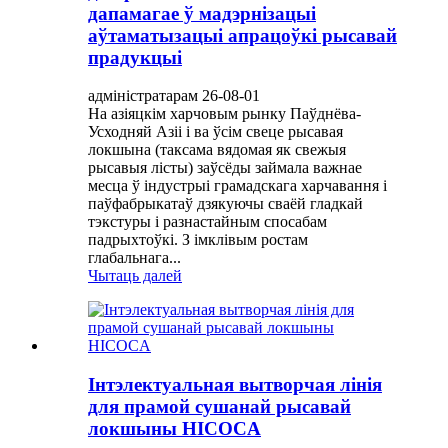
дапамагае ў мадэрнізацыі
аўтаматызацыі апрацоўкі рысавай
прадукцыі
адміністратарам 26-08-01
На азіяцкім харчовым рынку Паўднёва-
Усходняй Азіі і ва ўсім свеце рысавая
локшына (таксама вядомая як свежыя
рысавыя лісты) заўсёды займала важнае
месца ў індустрыі грамадскага харчавання і
паўфабрыкатаў дзякуючы сваёй гладкай
тэкстуры і разнастайным спосабам
падрыхтоўкі. З імклівым ростам
глабальнага...
Чытаць далей
Інтэлектуальная вытворчая лінія
для прамой сушанай рысавай
локшыны HICOCA