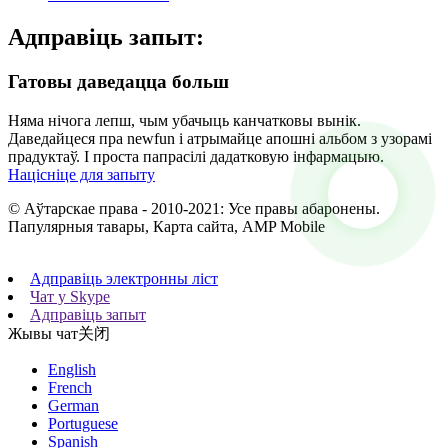
Адправіць запыт:
Гатовы даведацца больш
Няма нічога лепш, чым убачыць канчатковы вынік.
Даведайцеся пра newfun і атрымайце апошні альбом з узорамі
прадуктаў. І проста папрасілі дадатковую інфармацыю.
Націсніце для запыту
© Аўтарскае права - 2010-2021: Усе правы абаронены.
Папулярныя тавары, Карта сайта, AMP Mobile
Адправіць электронны ліст
Чат у Skype
Адправіць запыт
Жывы чат
关闭
English
French
German
Portuguese
Spanish