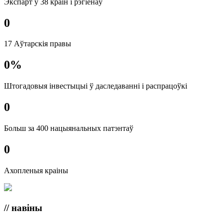
Экспарт у 38 краін і рэгіёнаў
0
17 Аўтарскія правы
0
%
Штогадовыя інвестыцыі ў даследаванні і распрацоўкі
0
Больш за 400 нацыянальных патэнтаў
0
Ахопленыя краіны
// навіны