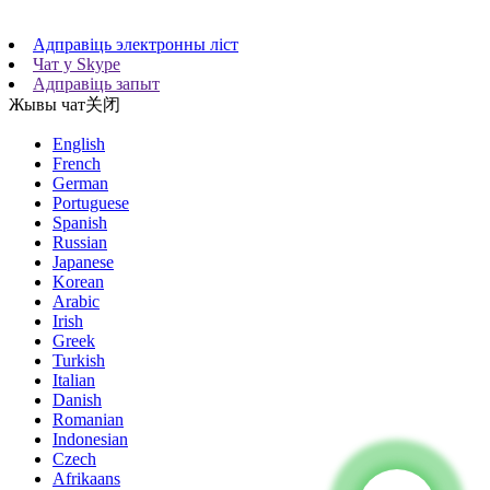
Адправіць электронны ліст
Чат у Skype
Адправіць запыт
Жывы чат
关闭
English
French
German
Portuguese
Spanish
Russian
Japanese
Korean
Arabic
Irish
Greek
Turkish
Italian
Danish
Romanian
Indonesian
Czech
Afrikaans