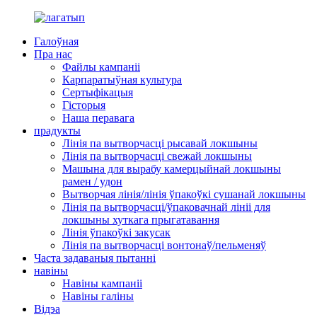
Галоўная
Пра нас
Файлы кампаніі
Карпаратыўная культура
Сертыфікацыя
Гісторыя
Наша перавага
прадукты
Лінія па вытворчасці рысавай локшыны
Лінія па вытворчасці свежай локшыны
Машына для вырабу камерцыйнай локшыны
рамен / удон
Вытворчая лінія/лінія ўпакоўкі сушанай локшыны
Лінія па вытворчасці/ўпаковачнай лініі для
локшыны хуткага прыгатавання
Лінія ўпакоўкі закусак
Лінія па вытворчасці вонтонаў/пельменяў
Часта задаваныя пытанні
навіны
Навіны кампаніі
Навіны галіны
Відэа