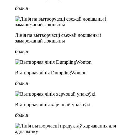
больш
Лінія па вытворчасці свежай локшыны і
замарожанай локшыны
больш
Вытворчая лінія DumplingWonton
больш
Вытворчая лінія харчовай упакоўкі
больш