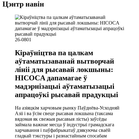
Цэнтр навін
26-08
01
Кіраўніцтва па цалкам
аўтаматызаванай вытворчай
лініі для рысавай локшыны:
HICOCA дапамагае ў
мадэрнізацыі аўтаматызацыі
апрацоўкі рысавай прадукцыі
На азіяцкім харчовым рынку Паўднёва-Усходняй
Азіі і ва ўсім свеце рысавая локшына (таксама
вядомая як свежыя рысавыя лісты) заўсёды
займала важнае месца ў індустрыі грамадскага
харчавання і паўфабрыкатаў дзякуючы сваёй
гладкай тэкстуры і разнастайным спосабам