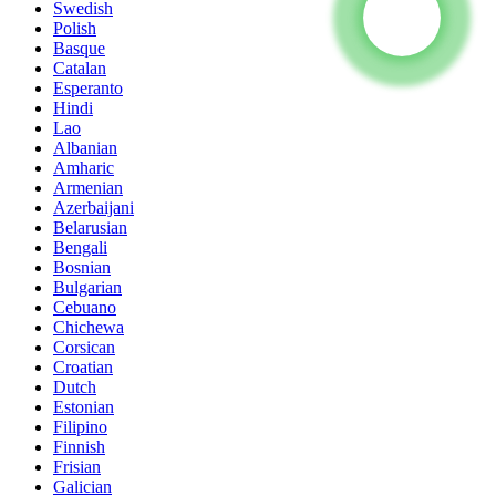
Swedish
Polish
Basque
Catalan
Esperanto
Hindi
Lao
Albanian
Amharic
Armenian
Azerbaijani
Belarusian
Bengali
Bosnian
Bulgarian
Cebuano
Chichewa
Corsican
Croatian
Dutch
Estonian
Filipino
Finnish
Frisian
Galician