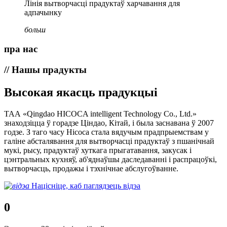
Лінія вытворчасці прадуктаў харчавання для
адпачынку
больш
пра нас
// Нашы прадукты
Высокая якасць прадукцыі
ТАА «Qingdao HICOCA intelligent Technology Co., Ltd.»
знаходзіцца ў горадзе Ціндао, Кітай, і была заснавана ў 2007
годзе. З таго часу Hicoca стала вядучым прадпрыемствам у
галіне абсталявання для вытворчасці прадуктаў з пшанічнай
мукі, рысу, прадуктаў хуткага прыгатавання, закусак і
цэнтральных кухняў, аб'яднаўшы даследаванні і распрацоўкі,
вытворчасць, продажы і тэхнічнае абслугоўванне.
Націсніце, каб паглядзець відэа
0