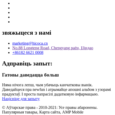
звяжыцеся з намі
marketing@hicoca.cn
No.88 Longteng Road, Chengyang раён, Ціндао
+86182 6621 0008
Адправіць запыт:
Гатовы даведацца больш
Няма нічога лепш, чым убачыць канчатковы вынік.
Даведайцеся пра newfun і атрымайце апошні альбом з узорамі
прадуктаў. І проста папрасілі дадатковую інфармацыю.
Націсніце для запыту
© Аўтарскае права - 2010-2021: Усе правы абаронены.
Папулярныя тавары, Карта сайта, AMP Mobile