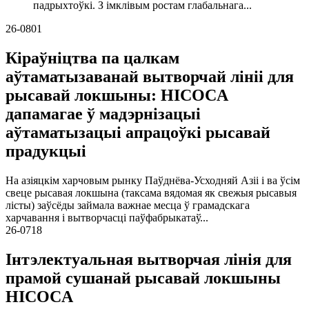
падрыхтоўкі. З імклівым ростам глабальнага...
26-08
01
Кіраўніцтва па цалкам
аўтаматызаванай вытворчай лініі для
рысавай локшыны: HICOCA
дапамагае ў мадэрнізацыі
аўтаматызацыі апрацоўкі рысавай
прадукцыі
На азіяцкім харчовым рынку Паўднёва-Усходняй Азіі і ва ўсім
свеце рысавая локшына (таксама вядомая як свежыя рысавыя
лісты) заўсёды займала важнае месца ў грамадскага
харчавання і вытворчасці паўфабрыкатаў...
26-07
18
Інтэлектуальная вытворчая лінія для
прамой сушанай рысавай локшыны
HICOCA