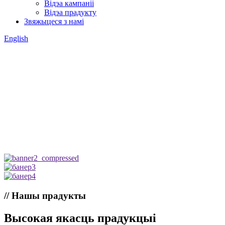
Відэа кампаніі
Відэа прадукту
Звяжыцеся з намі
English
// Нашы прадукты
Высокая якасць прадукцыі