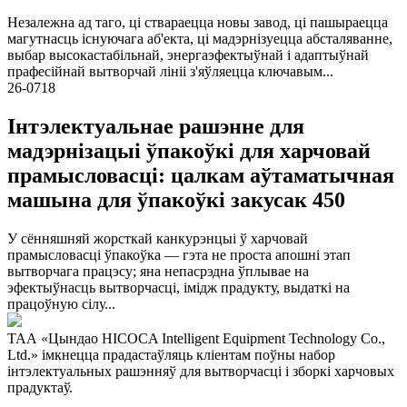
Незалежна ад таго, ці ствараецца новы завод, ці пашыраецца
магутнасць існуючага аб'екта, ці мадэрнізуецца абсталяванне,
выбар высокастабільнай, энергаэфектыўнай і адаптыўнай
прафесійнай вытворчай лініі з'яўляецца ключавым...
26-07
18
Інтэлектуальнае рашэнне для
мадэрнізацыі ўпакоўкі для харчовай
прамысловасці: цалкам аўтаматычная
машына для ўпакоўкі закусак 450
У сённяшняй жорсткай канкурэнцыі ў харчовай
прамысловасці ўпакоўка — гэта не проста апошні этап
вытворчага працэсу; яна непасрэдна ўплывае на
эфектыўнасць вытворчасці, імідж прадукту, выдаткі на
працоўную сілу...
ТАА «Цындао HICOCA Intelligent Equipment Technology Co.,
Ltd.» імкнецца прадастаўляць кліентам поўны набор
інтэлектуальных рашэнняў для вытворчасці і зборкі харчовых
прадуктаў.