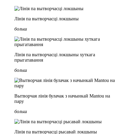
Лінія па вытворчасці локшыны
больш
Лінія па вытворчасці локшыны хуткага
прыгатавання
больш
Вытворчая лінія булачак з начынкай Mantou на
пару
больш
Лінія па вытворчасці рысавай локшыны