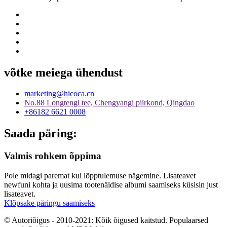
võtke meiega ühendust
marketing@hicoca.cn
No.88 Longtengi tee, Chengyangi piirkond, Qingdao
+86182 6621 0008
Saada päring:
Valmis rohkem õppima
Pole midagi paremat kui lõpptulemuse nägemine. Lisateavet
newfuni kohta ja uusima tootenäidise albumi saamiseks küsisin just
lisateavet.
Klõpsake päringu saamiseks
© Autoriõigus - 2010-2021: Kõik õigused kaitstud. Populaarsed