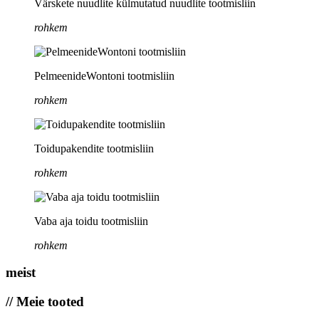
Värskete nuudlite külmutatud nuudlite tootmisliin
rohkem
PelmeenideWontoni tootmisliin
rohkem
Toidupakendite tootmisliin
rohkem
Vaba aja toidu tootmisliin
rohkem
meist
// Meie tooted