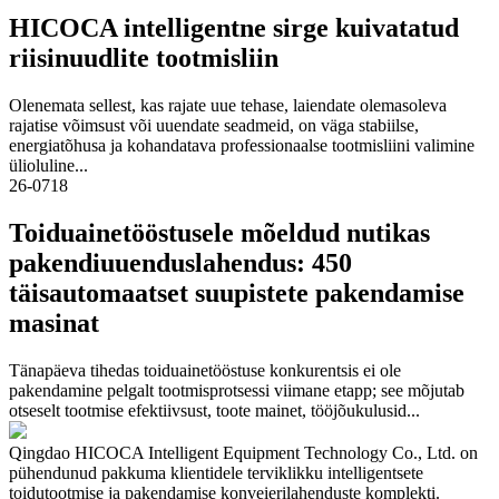
HICOCA intelligentne sirge kuivatatud
riisinuudlite tootmisliin
Olenemata sellest, kas rajate uue tehase, laiendate olemasoleva
rajatise võimsust või uuendate seadmeid, on väga stabiilse,
energiatõhusa ja kohandatava professionaalse tootmisliini valimine
ülioluline...
26-07
18
Toiduainetööstusele mõeldud nutikas
pakendiuuenduslahendus: 450
täisautomaatset suupistete pakendamise
masinat
Tänapäeva tihedas toiduainetööstuse konkurentsis ei ole
pakendamine pelgalt tootmisprotsessi viimane etapp; see mõjutab
otseselt tootmise efektiivsust, toote mainet, tööjõukulusid...
Qingdao HICOCA Intelligent Equipment Technology Co., Ltd. on
pühendunud pakkuma klientidele terviklikku intelligentsete
toidutootmise ja pakendamise konveierilahenduste komplekti.