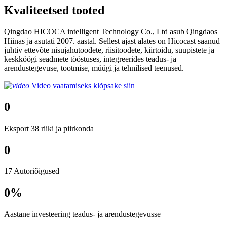
Kvaliteetsed tooted
Qingdao HICOCA intelligent Technology Co., Ltd asub Qingdaos
Hiinas ja asutati 2007. aastal. Sellest ajast alates on Hicocast saanud
juhtiv ettevõte nisujahutoodete, riisitoodete, kiirtoidu, suupistete ja
keskköögi seadmete tööstuses, integreerides teadus- ja
arendustegevuse, tootmise, müügi ja tehnilised teenused.
Video vaatamiseks klõpsake siin
0
Eksport 38 riiki ja piirkonda
0
17 Autoriõigused
0
%
Aastane investeering teadus- ja arendustegevusse