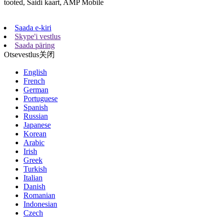
tooted, Saidi kaart, AMP Mobile
Saada e-kiri
Skype'i vestlus
Saada päring
Otsevestlus
关闭
English
French
German
Portuguese
Spanish
Russian
Japanese
Korean
Arabic
Irish
Greek
Turkish
Italian
Danish
Romanian
Indonesian
Czech