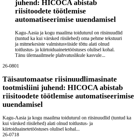
juhend: HICOCA abistab
riisitoodete töötlemise
automatiseerimise uuendamisel
Kagu-Aasia ja kogu maailma toiduturul on riisinuudlid
(tuntud ka kui värsked riisilehed) oma pehme tekstuuri
ja mitmekesiste valmistusviiside tõttu alati olnud
toitlustus- ja kiirtoiduainetetööstuses olulisel kohal.
Tänu ülemaailmsele plahvatuslikule kasvule...
26-08
01
Täisautomaatse riisinuudlimasinate
tootmisliini juhend: HICOCA abistab
riisitoodete töötlemise automatiseerimise
uuendamisel
Kagu-Aasia ja kogu maailma toiduturul on riisinuudlid (tuntud ka
kui värsked riisilehed) alati olnud toitlustus- ja
kiirtoiduainetetööstuses olulisel kohal...
26-07
18