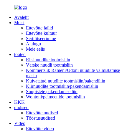
Avaleht
Meist
Ettevõtte failid
Ettevõtte kultuur
Sertifitseerimine
Ajalugu
Meie eelis
tooted
Riisinuudlite tootmisliin
Värske nuudli tootmisliin
Kommertslik Rameni/Udoni nuudlite valmistamise
masin
Kuivatatud nuudlite tootmisliin/pakendiliin
Kiirnuudlite tootmisliin/pakendamisliin
Suupistete pakendamise liin
Wontoni/pelmeenide tootmisliin
KKK
uudised
Ettevõtte uudised
Tööstusuudised
Video
Ettevõtte video